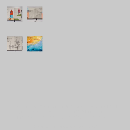
Die Bilder und Texte dieser Seite sind urheberrechtlich
geschützt. Nur mit einer schriftlichen Erlaubnis
meinerseits ist es gestattet diese zu verwenden.
© Anita Winterhagen-Knell 2024